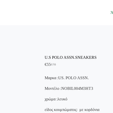
Ά
U.S POLO ASSN.SNEAKERS
€
55
€
78
Μαρκα :US. POLO ASSN.
Mοντέλο :NOBIL004M3HT3
χρώμα :λευκό
είδος κουμπώματος: με κορδόνια