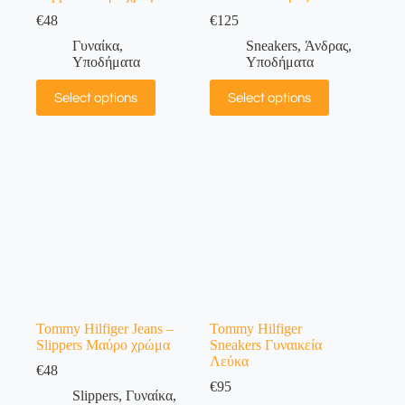
€
48
€
125
Γυναίκα
,
Sneakers
,
Άνδρας
,
Υποδήματα
Υποδήματα
Select options
Select options
Tommy Hilfiger Jeans –
Tommy Hilfiger
Slippers Μαύρο χρώμα
Sneakers Γυναικεία
Λεύκα
€
48
€
95
Slippers
,
Γυναίκα
,