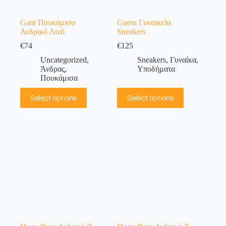
Gant Πουκάμισο
Guess Γυναικεία
Ανδρικό Λινό
Sneakers
€
74
€
125
Uncategorized
,
Sneakers
,
Γυναίκα
,
Άνδρας
,
Υποδήματα
Πουκάμισα
Select options
Select options