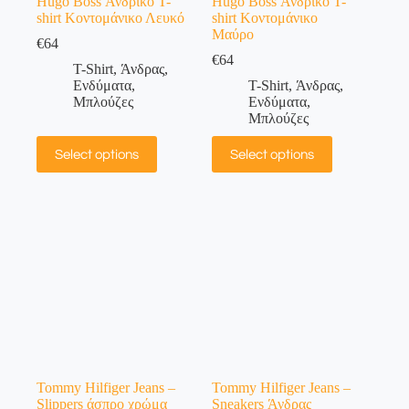
Hugo Boss Ανδρικό T-
Hugo Boss Ανδρικό T-
shirt Κοντομάνικο Λευκό
shirt Κοντομάνικο
Μαύρο
€
64
€
64
T-Shirt
,
Άνδρας
,
Ενδύματα
,
T-Shirt
,
Άνδρας
,
Μπλούζες
Ενδύματα
,
Μπλούζες
Select options
Select options
Tommy Hilfiger Jeans –
Tommy Hilfiger Jeans –
Slippers άσπρο χρώμα
Sneakers Άνδρας