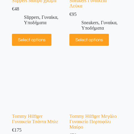
Slippers Μαύρο χρώμα
Sneakers Γυναικεία
Λεύκα
€
48
€
95
Slippers
,
Γυναίκα
,
Υποδήματα
Sneakers
,
Γυναίκα
,
Υποδήματα
Select options
Select options
Tommy Hilfiger
Tommy Hilfiger Μεγάλο
Γυναικεία Τσάντα Μπλε
Γυναικείο Πορτοφόλι
Μαύρο
€
175