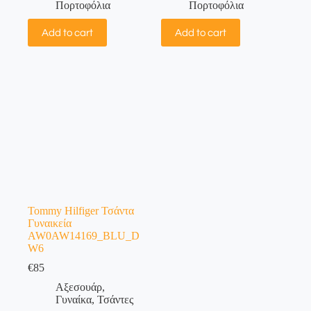
Πορτοφόλια
Πορτοφόλια
Add to cart
Add to cart
Tommy Hilfiger Τσάντα
Γυναικεία
AW0AW14169_BLU_D
W6
€
85
Αξεσουάρ
,
Γυναίκα
,
Τσάντες