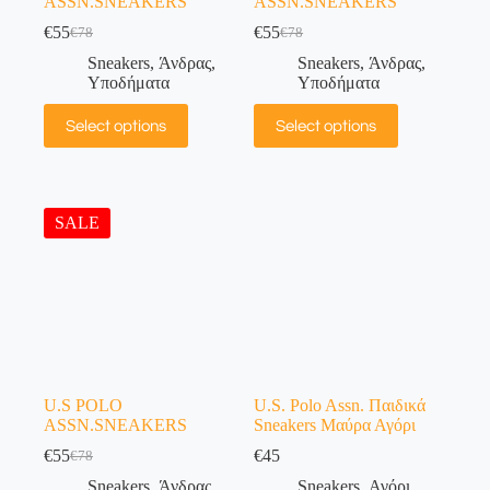
ASSN.SNEAKERS
ASSN.SNEAKERS
€
55
€
55
€
78
€
78
Sneakers
,
Άνδρας
,
Sneakers
,
Άνδρας
,
Υποδήματα
Υποδήματα
Select options
Select options
SALE
U.S POLO
U.S. Polo Assn. Παιδικά
ASSN.SNEAKERS
Sneakers Μαύρα Αγόρι
€
55
€
45
€
78
Sneakers
,
Άνδρας
,
Sneakers
,
Αγόρι
,